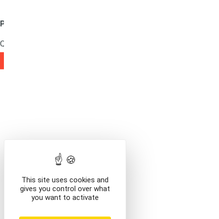
Produit ajouté au panier
Mentions légales
Que voulez-vous faire ?
VOIR LE CONTENU DU PANIER
CONTINUER VOS AC
This site uses cookies and
gives you control over what
you want to activate